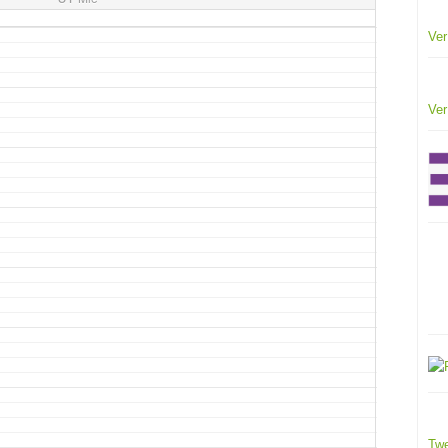
Ver
Ver
Twe