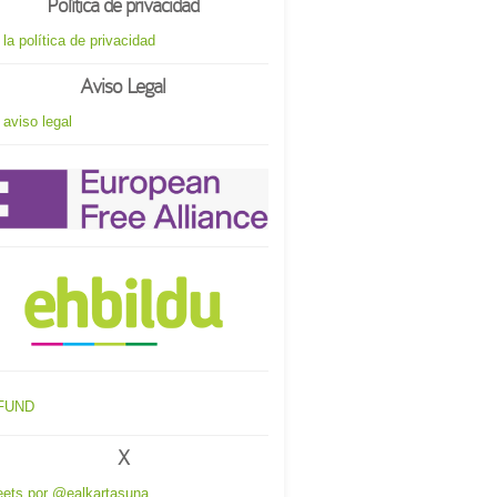
Política de privacidad
 la política de privacidad
Aviso Legal
 aviso legal
X
ets por @ealkartasuna