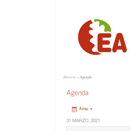
0:00
1:00
2:00
3:00
4:00
Hasiera
»
Agenda
5:00
Agenda
6:00
Array
31 MARZO, 2021
7:00