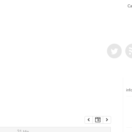
Ca
inf
31
Mie