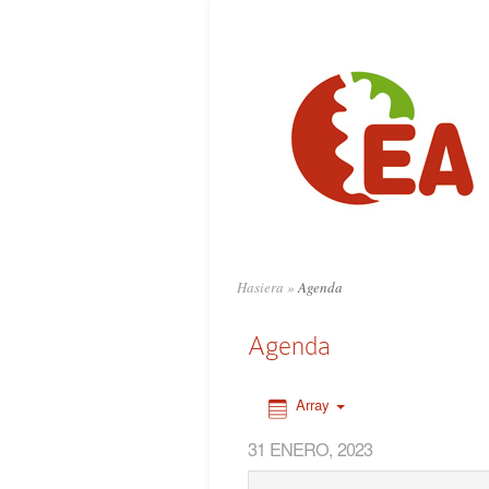
0:00
1:00
2:00
3:00
4:00
Hasiera
»
Agenda
5:00
Agenda
6:00
Array
31 ENERO, 2023
7:00