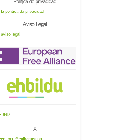
Política de privacidad
 la política de privacidad
Aviso Legal
 aviso legal
X
ets por @ealkartasuna