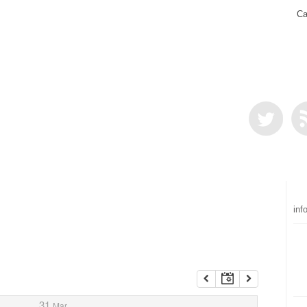
Ca
inf
31
Mar