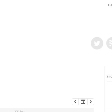
Ca
inf
28
Jue