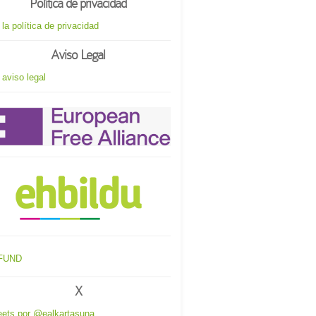
Política de privacidad
 la política de privacidad
Aviso Legal
 aviso legal
X
ets por @ealkartasuna