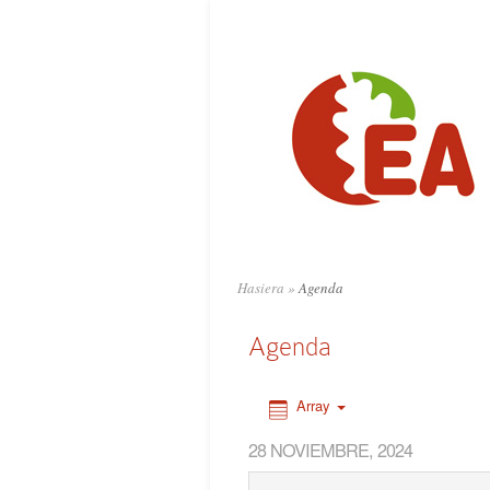
0:00
1:00
2:00
3:00
4:00
Hasiera
»
Agenda
5:00
Agenda
6:00
Array
28 NOVIEMBRE, 2024
7:00