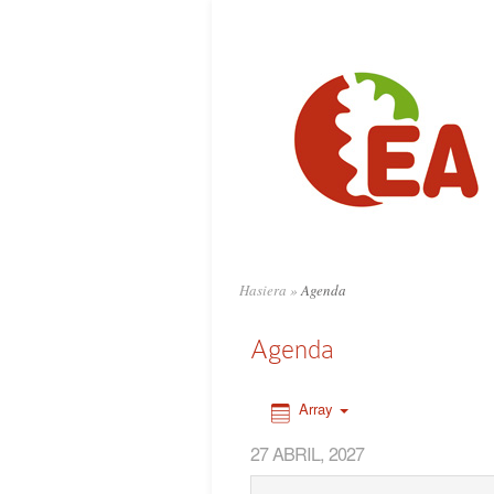
0:00
1:00
2:00
3:00
4:00
Hasiera
»
Agenda
5:00
Agenda
6:00
Array
27 ABRIL, 2027
7:00