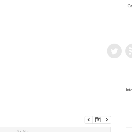
Ca
inf
27
Mar