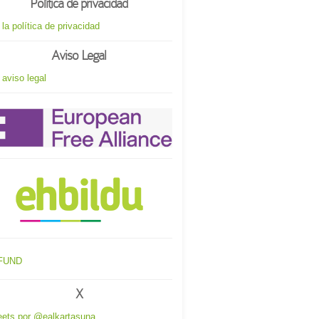
Política de privacidad
 la política de privacidad
Aviso Legal
 aviso legal
X
ets por @ealkartasuna