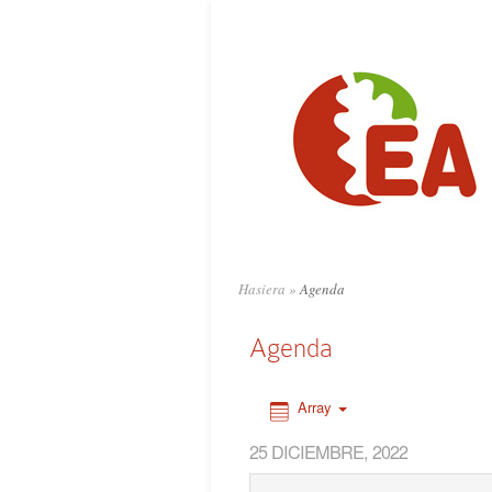
0:00
1:00
2:00
3:00
4:00
Hasiera
»
Agenda
5:00
Agenda
6:00
Array
25 DICIEMBRE, 2022
7:00