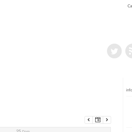
Ca
inf
25
Dom