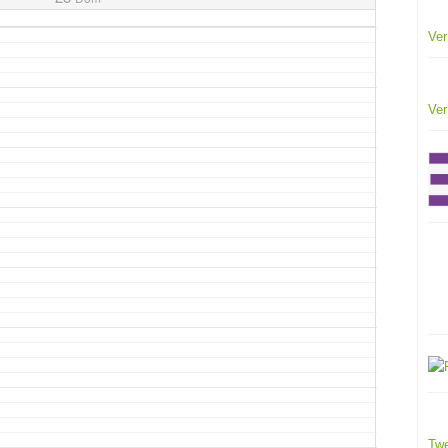
Ver
Ver
Twe