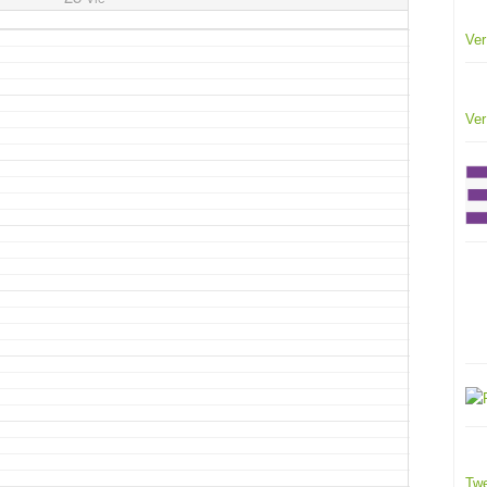
Ver
Ver
Twe