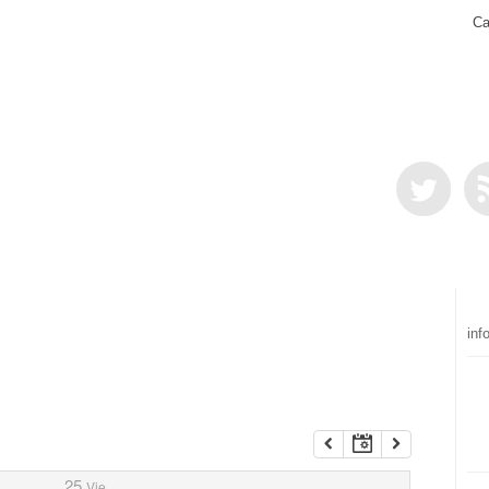
Ca
inf
25
Vie