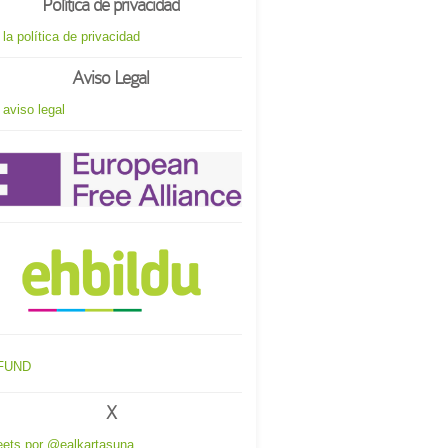
Política de privacidad
 la política de privacidad
Aviso Legal
 aviso legal
X
ets por @ealkartasuna