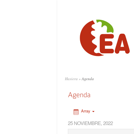
0:00
1:00
2:00
3:00
4:00
Hasiera
»
Agenda
5:00
Agenda
6:00
Array
25 NOVIEMBRE, 2022
7:00