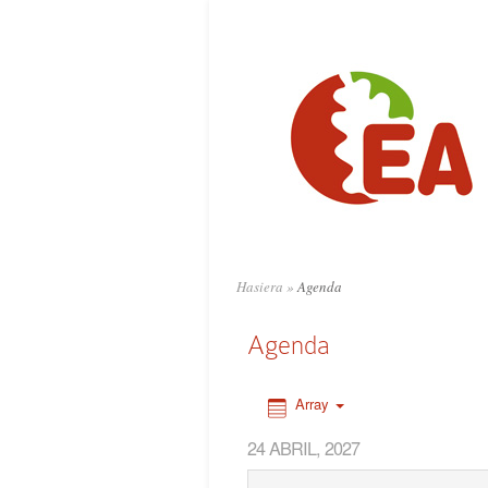
0:00
1:00
2:00
3:00
4:00
Hasiera
»
Agenda
5:00
Agenda
6:00
Array
24 ABRIL, 2027
7:00