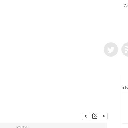
Ca
inf
24
Sab