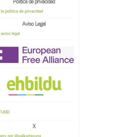
Política de privacidad
 la política de privacidad
Aviso Legal
 aviso legal
X
ets por @ealkartasuna