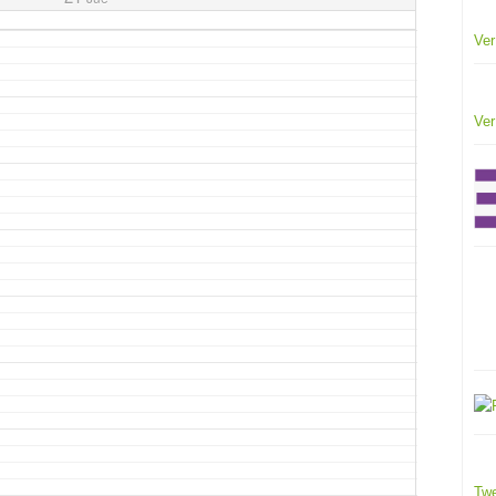
Ver
Ver
Twe