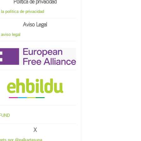
Política de privacidad
 la política de privacidad
Aviso Legal
 aviso legal
X
ets por @ealkartasuna