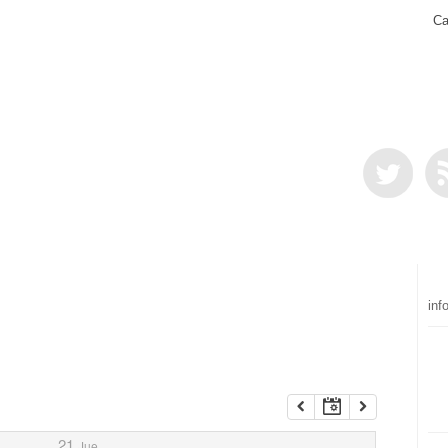
Ca
inf
21
Jue