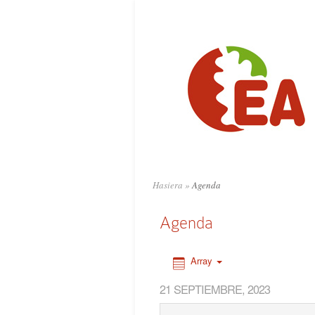
0:00
1:00
2:00
3:00
4:00
Hasiera
»
Agenda
5:00
Agenda
6:00
Array
21 SEPTIEMBRE, 2023
7:00