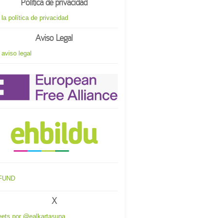
Política de privacidad
 la política de privacidad
Aviso Legal
 aviso legal
X
ets por @ealkartasuna