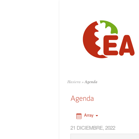
0:00
1:00
2:00
3:00
4:00
Hasiera
»
Agenda
5:00
Agenda
6:00
Array
21 DICIEMBRE, 2022
7:00