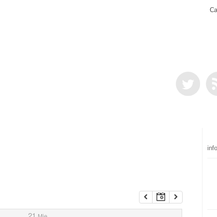
Ca
inf
21
Mie