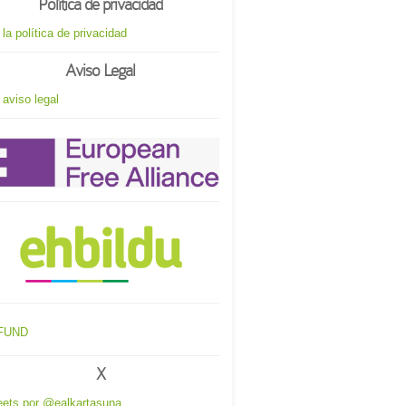
Política de privacidad
 la política de privacidad
Aviso Legal
 aviso legal
X
ets por @ealkartasuna