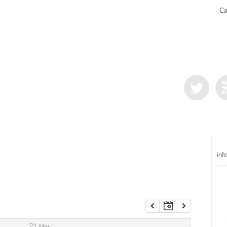
Ca
inf
21
Mar