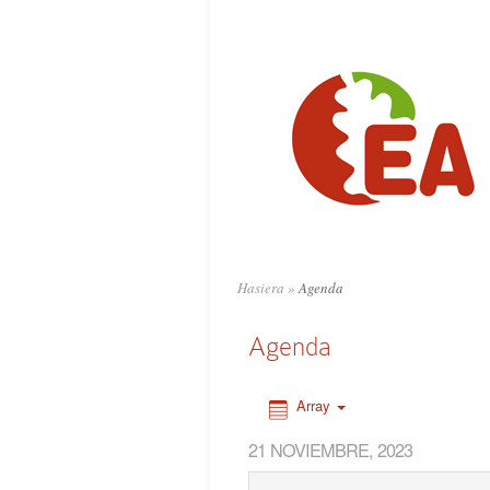
0:00
1:00
2:00
3:00
4:00
Hasiera
»
Agenda
5:00
Agenda
6:00
Array
21 NOVIEMBRE, 2023
7:00