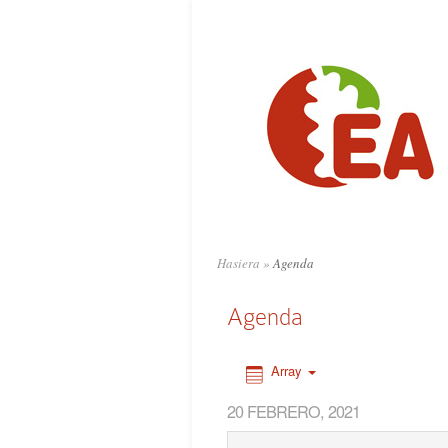
0:00
1:00
2:00
3:00
4:00
Hasiera
»
Agenda
5:00
Agenda
6:00
Array
20 FEBRERO, 2021
7:00