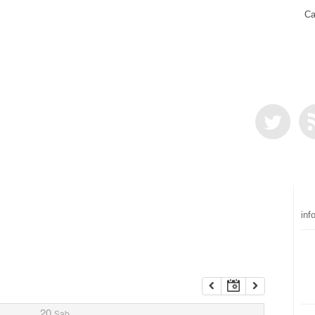
Ca
inf
20
Sab