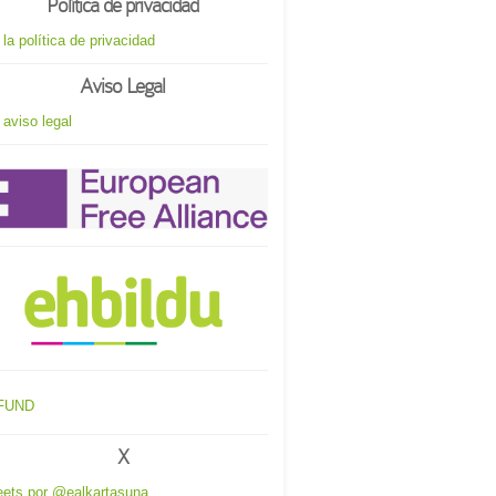
Política de privacidad
 la política de privacidad
Aviso Legal
 aviso legal
X
ets por @ealkartasuna