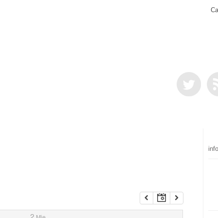
Ca
inf
2
Mie