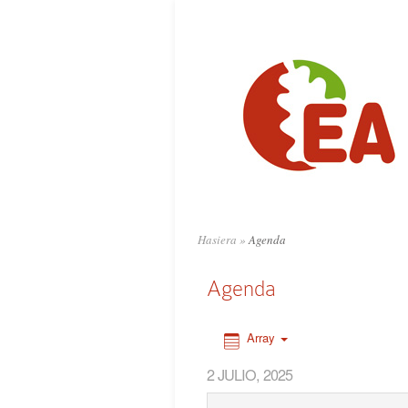
0:00
1:00
2:00
3:00
4:00
Hasiera
»
Agenda
5:00
Agenda
6:00
Array
2 JULIO, 2025
7:00