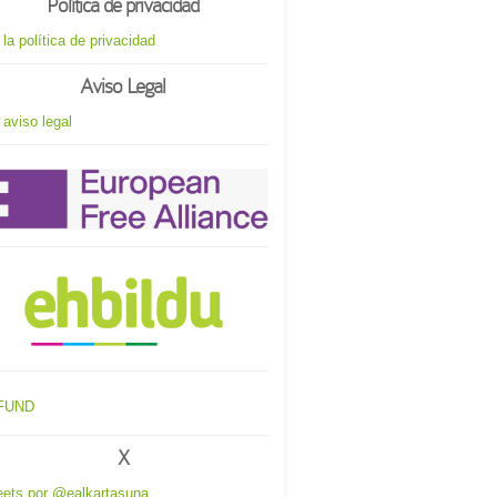
Política de privacidad
 la política de privacidad
Aviso Legal
 aviso legal
X
ets por @ealkartasuna