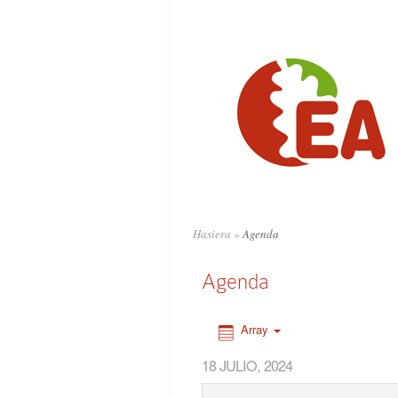
0:00
1:00
2:00
3:00
4:00
Hasiera
»
Agenda
5:00
Agenda
6:00
Array
18 JULIO, 2024
7:00