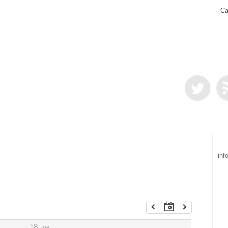
Ca
inf
18
Jue