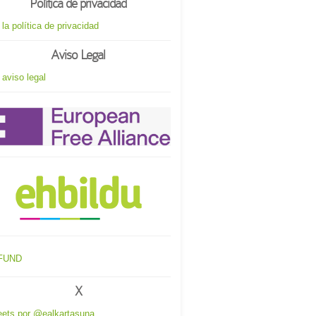
Política de privacidad
 la política de privacidad
Aviso Legal
 aviso legal
X
ets por @ealkartasuna