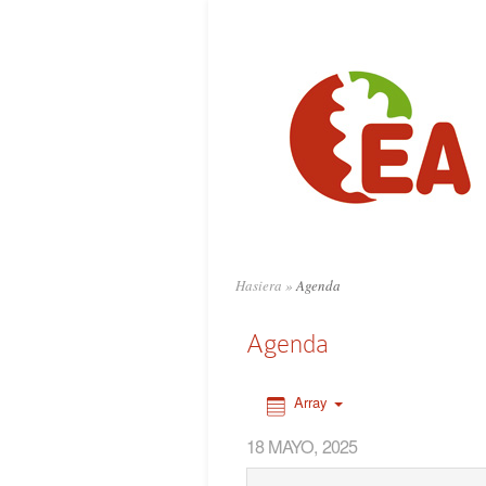
0:00
1:00
2:00
3:00
4:00
Hasiera
»
Agenda
5:00
Agenda
6:00
Array
18 MAYO, 2025
7:00