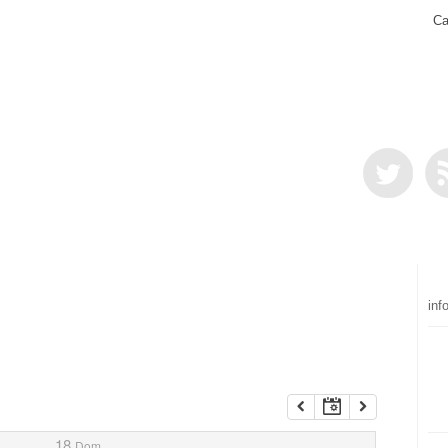
Ca
inf
18
Dom