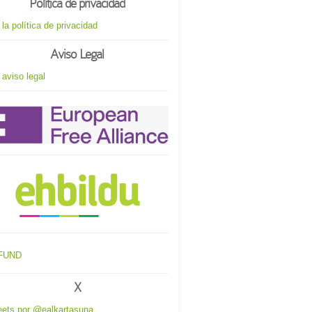
Política de privacidad
 la política de privacidad
Aviso Legal
 aviso legal
X
ets por @ealkartasuna