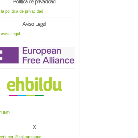
Política de privacidad
 la política de privacidad
Aviso Legal
 aviso legal
X
ets por @ealkartasuna