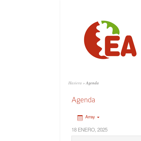
0:00
1:00
2:00
3:00
4:00
Hasiera
»
Agenda
5:00
Agenda
6:00
Array
18 ENERO, 2025
7:00