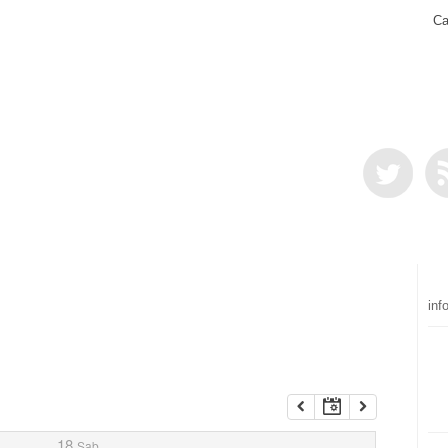
Ca
inf
18
Sab