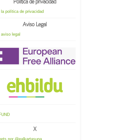
Política de privacidad
 la política de privacidad
Aviso Legal
 aviso legal
X
ets por @ealkartasuna