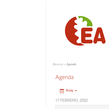
0:00
1:00
2:00
3:00
4:00
Hasiera
»
Agenda
5:00
Agenda
6:00
Array
17 FEBRERO, 2022
7:00