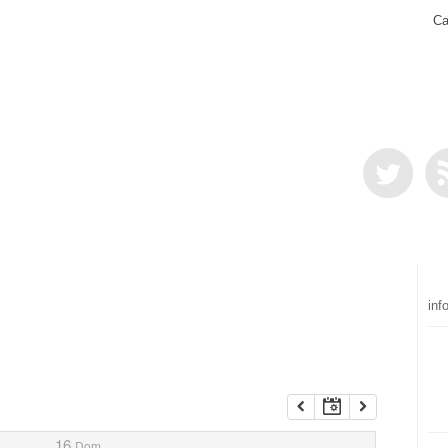
Ca
inf
16
Dom