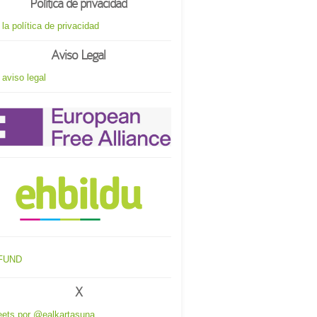
Política de privacidad
 la política de privacidad
Aviso Legal
 aviso legal
X
ets por @ealkartasuna