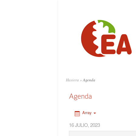
0:00
1:00
2:00
3:00
4:00
Hasiera
»
Agenda
5:00
Agenda
6:00
Array
16 JULIO, 2023
7:00