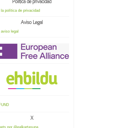
Política de privacidad
 la política de privacidad
Aviso Legal
 aviso legal
X
ets por @ealkartasuna