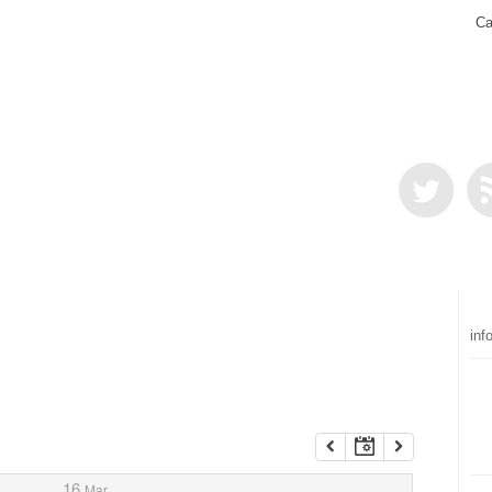
Ca
inf
16
Mar