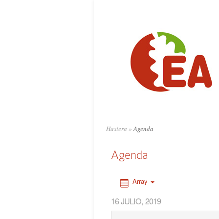
0:00
1:00
2:00
3:00
4:00
Hasiera
»
Agenda
5:00
Agenda
6:00
Array
16 JULIO, 2019
7:00