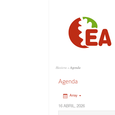
0:00
1:00
2:00
3:00
4:00
Hasiera
»
Agenda
5:00
Agenda
6:00
Array
16 ABRIL, 2026
7:00