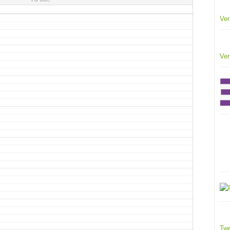
Ver
Ver
Twe