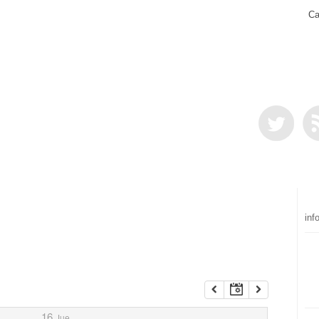
Ca
inf
16
Jue