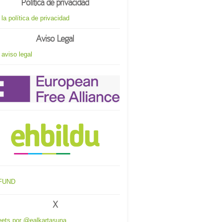
Política de privacidad
 la política de privacidad
Aviso Legal
 aviso legal
X
ets por @ealkartasuna