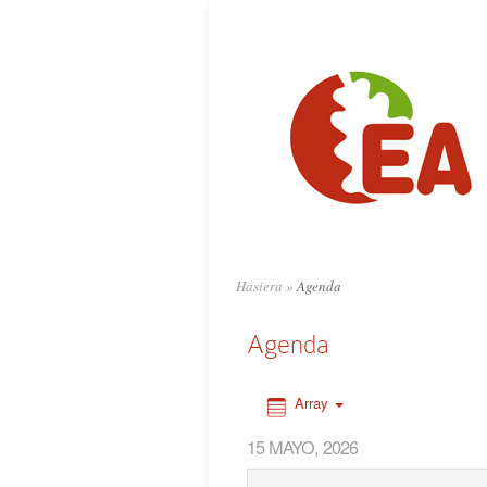
0:00
1:00
2:00
3:00
4:00
Hasiera
»
Agenda
5:00
Agenda
6:00
Array
15 MAYO, 2026
7:00