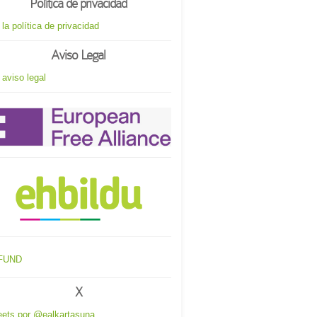
Política de privacidad
 la política de privacidad
Aviso Legal
 aviso legal
X
ets por @ealkartasuna