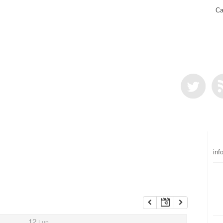
Ca
inf
12
Lun