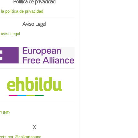
Política de privacidad
 la política de privacidad
Aviso Legal
 aviso legal
X
ets por @ealkartasuna