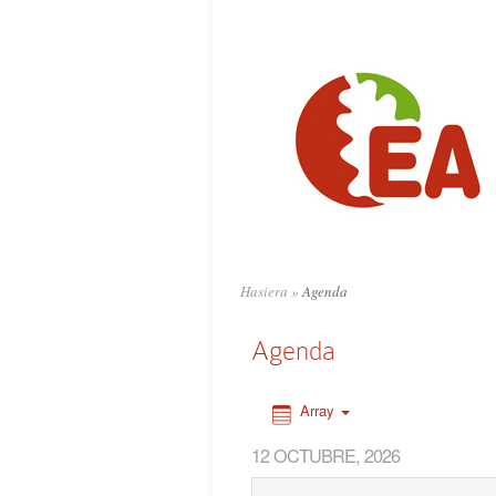
0:00
1:00
2:00
3:00
4:00
Hasiera
»
Agenda
5:00
Agenda
6:00
Array
12 OCTUBRE, 2026
7:00