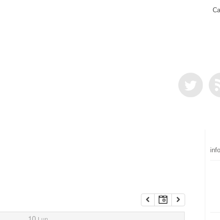
Ca
inf
10
Lun