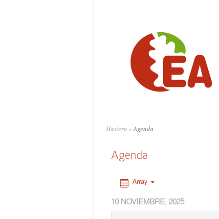
0:00
1:00
2:00
3:00
4:00
Hasiera
»
Agenda
5:00
Agenda
6:00
Array
10 NOVIEMBRE, 2025
7:00