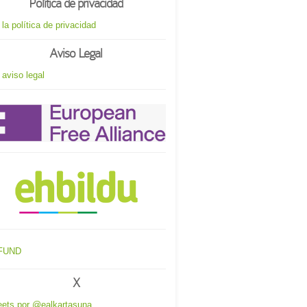
Política de privacidad
 la política de privacidad
Aviso Legal
 aviso legal
X
ets por @ealkartasuna