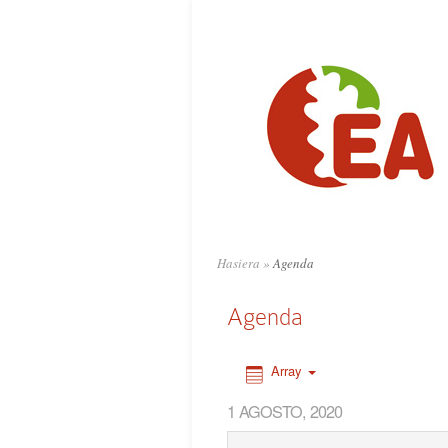
0:00
1:00
2:00
3:00
4:00
Hasiera
»
Agenda
5:00
Agenda
6:00
Array
1 AGOSTO, 2020
7:00