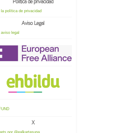
Política de privacidad
 la política de privacidad
Aviso Legal
 aviso legal
X
ets por @ealkartasuna