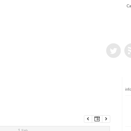
Ca
inf
1
Sab