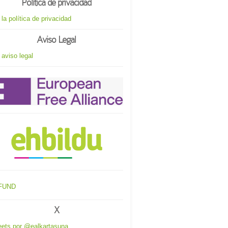
Política de privacidad
 la política de privacidad
Aviso Legal
 aviso legal
X
ets por @ealkartasuna