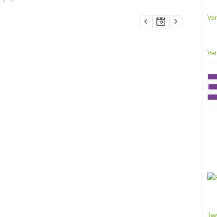
Ver
Ver
Twe