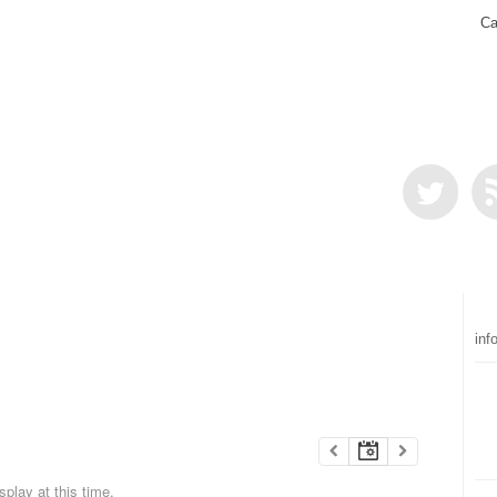
Ca
inf
play at this time.