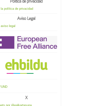
Política de privacidad
 la política de privacidad
Aviso Legal
 aviso legal
X
ets por @ealkartasuna