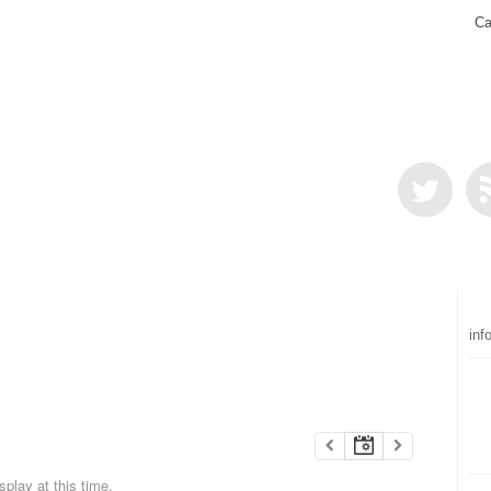
Ca
inf
play at this time.