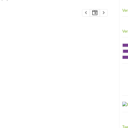
Ver
Ver
Twe