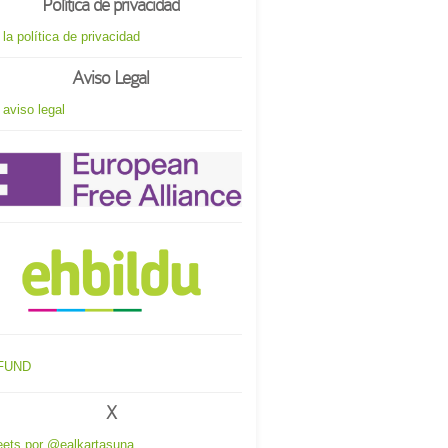
Política de privacidad
 la política de privacidad
Aviso Legal
 aviso legal
X
ets por @ealkartasuna