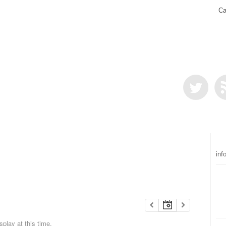
Ca
inf
play at this time.