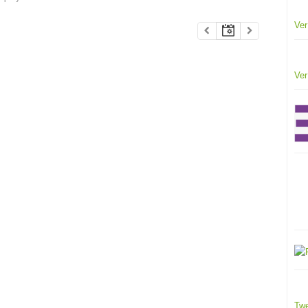
Ver
Ver
Twe