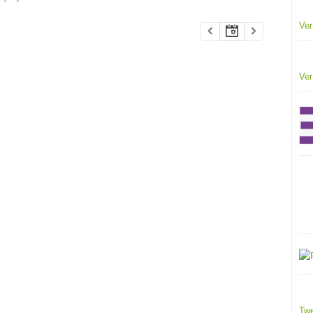
Ver
Ver
Twe