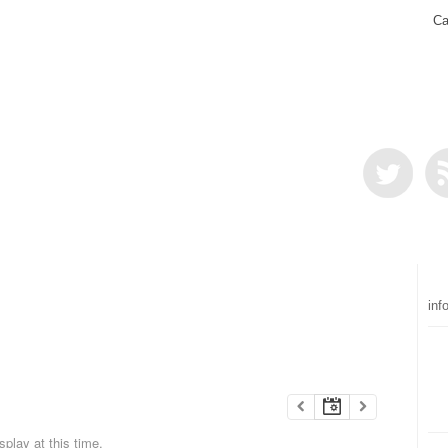
Ca
inf
play at this time.