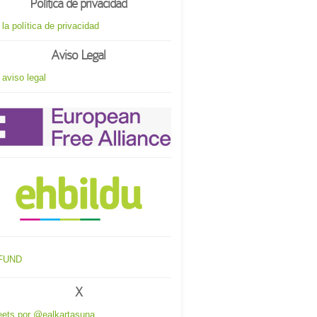
Política de privacidad
 la política de privacidad
Aviso Legal
 aviso legal
X
ets por @ealkartasuna