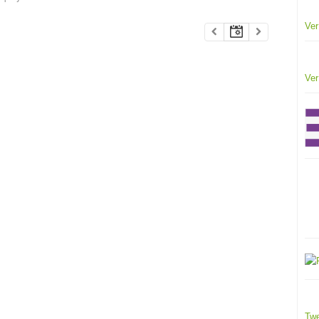
Ver
Ver
Twe