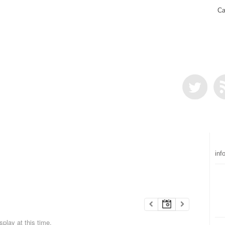
Ca
inf
play at this time.