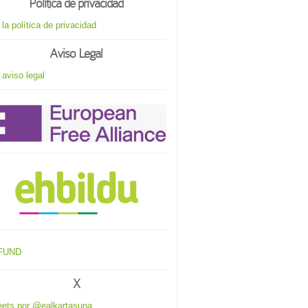
Política de privacidad
 la política de privacidad
Aviso Legal
 aviso legal
X
ets por @ealkartasuna