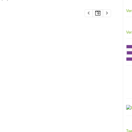
Ver
Ver
Twe