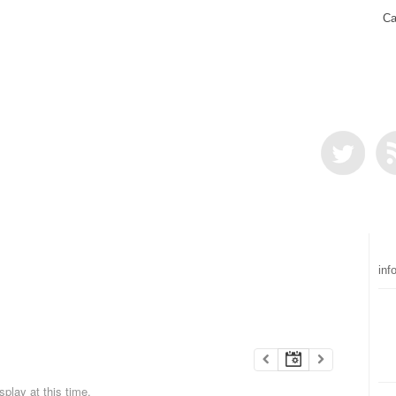
Ca
inf
play at this time.