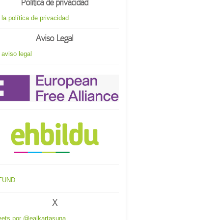
Política de privacidad
 la política de privacidad
Aviso Legal
 aviso legal
X
ets por @ealkartasuna