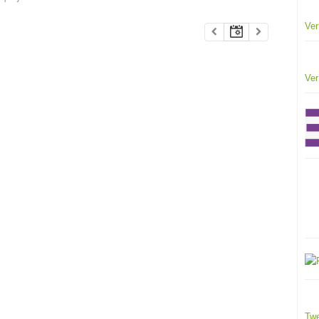
Ver
Ver
Twe