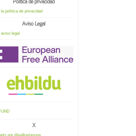
Política de privacidad
 la política de privacidad
Aviso Legal
 aviso legal
X
ets por @ealkartasuna