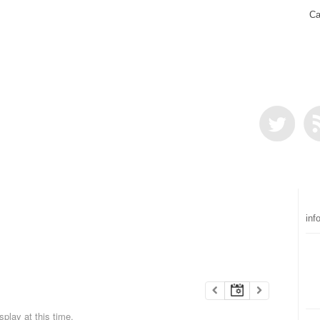
Ca
inf
play at this time.