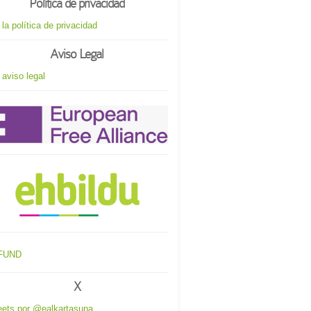
Política de privacidad
 la política de privacidad
Aviso Legal
 aviso legal
X
ets por @ealkartasuna