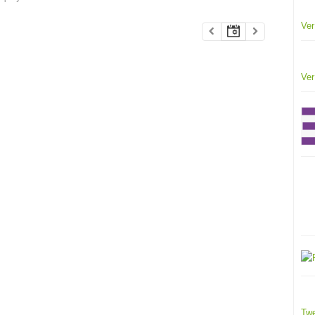
Ver
Ver
Twe