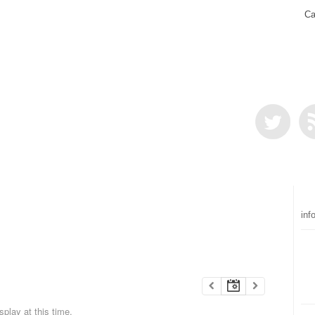
Ca
inf
play at this time.