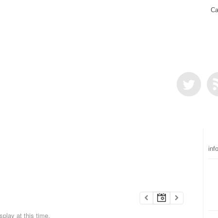
Ca
inf
play at this time.