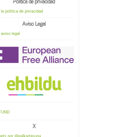
Política de privacidad
 la política de privacidad
Aviso Legal
 aviso legal
X
ets por @ealkartasuna