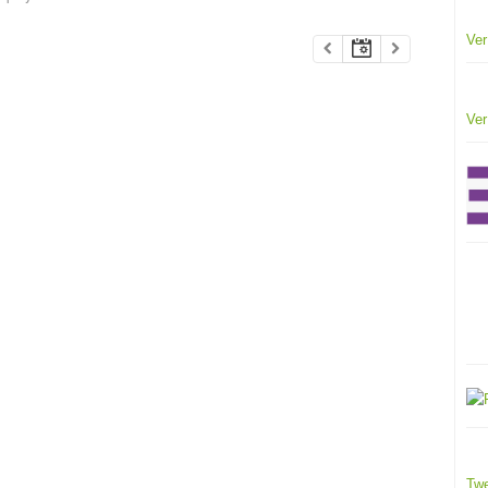
Ver
Ver
Twe