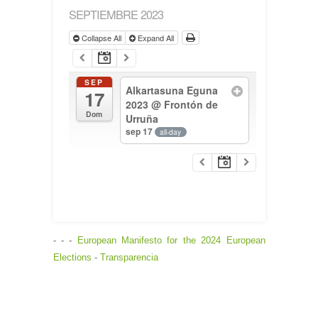
SEPTIEMBRE 2023
Collapse All
Expand All
SEP
Alkartasuna Eguna
17
2023
@ Frontón de
Dom
Urruña
sep 17
all-day
- - -
European Manifesto for the 2024 European
Elections
-
Transparencia