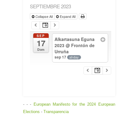
SEPTIEMBRE 2023
Collapse All
Expand All
SEP
Alkartasuna Eguna
17
2023
@ Frontón de
Dom
Urruña
sep 17
all-day
- - -
European Manifesto for the 2024 European
Elections
-
Transparencia