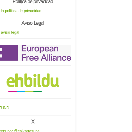
Política de privacidad
 la política de privacidad
Aviso Legal
 aviso legal
X
ets por @ealkartasuna