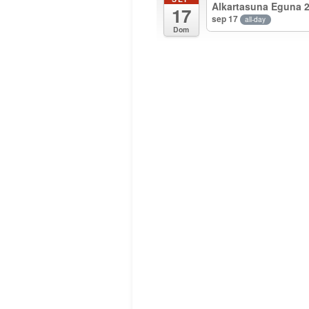
Alkartasuna Eguna 
17
sep 17
all-day
Dom