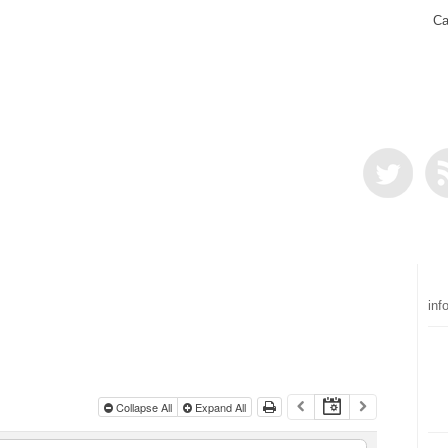
Ca
inf
Collapse All
Expand All