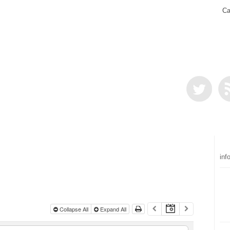
Ca
inf
Collapse All
Expand All