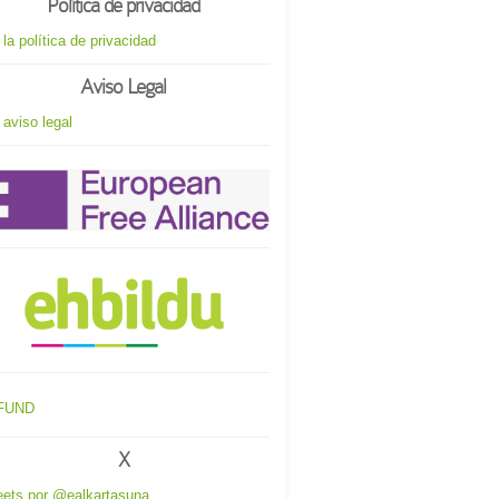
Política de privacidad
 la política de privacidad
Aviso Legal
 aviso legal
X
ets por @ealkartasuna