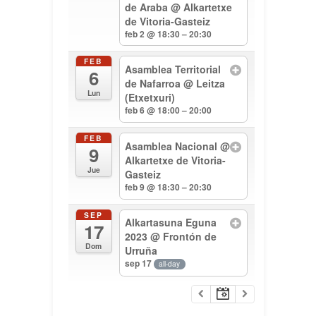
de Araba
@ Alkartetxe
de Vitoria-Gasteiz
feb 2 @ 18:30 – 20:30
FEB
Asamblea Territorial
6
de Nafarroa
@ Leitza
Lun
(Etxetxuri)
feb 6 @ 18:00 – 20:00
FEB
Asamblea Nacional
@
9
Alkartetxe de Vitoria-
Jue
Gasteiz
feb 9 @ 18:30 – 20:30
SEP
Alkartasuna Eguna
17
2023
@ Frontón de
Dom
Urruña
sep 17
all-day