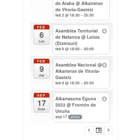
de Araba
@ Alkartetxe
de Vitoria-Gasteiz
feb 2 @ 18:30 – 20:30
FEB
Asamblea Territorial
6
de Nafarroa
@ Leitza
Lun
(Etxetxuri)
feb 6 @ 18:00 – 20:00
FEB
Asamblea Nacional
@
9
Alkartetxe de Vitoria-
Jue
Gasteiz
feb 9 @ 18:30 – 20:30
SEP
Alkartasuna Eguna
17
2023
@ Frontón de
Dom
Urruña
sep 17
all-day