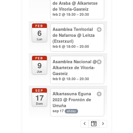
de Araba
@ Alkartetxe
de Vitoria-Gasteiz
feb 2 @ 18:30 – 20:30
FEB
Asamblea Territorial
6
de Nafarroa
@ Leitza
Lun
(Etxetxuri)
feb 6 @ 18:00 – 20:00
FEB
Asamblea Nacional
@
9
Alkartetxe de Vitoria-
Jue
Gasteiz
feb 9 @ 18:30 – 20:30
SEP
Alkartasuna Eguna
17
2023
@ Frontón de
Dom
Urruña
sep 17
all-day