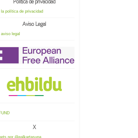
Política de privacidad
 la política de privacidad
Aviso Legal
 aviso legal
X
ets por @ealkartasuna