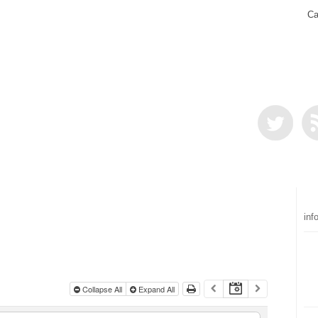
Ca
inf
Collapse All
Expand All