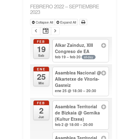
FEBRERO 2022 – SEPTIEMBRE
2023
Collapse All
Expand All
FEB
Alkar Zainduz, XIII
19
Congreso de EA
Sab
feb 19 – feb 20
all-day
ENE
Asamblea Nacional
@
25
Alkartetxe de Vitoria-
Mie
Gasteiz
ene 25 @ 18:30 – 20:30
FEB
Asamblea Territorial
2
de Bizkaia
@ Gernika
Jue
(Kultur Etxea)
feb 2 @ 18:00 – 20:00
Asamblea Territorial