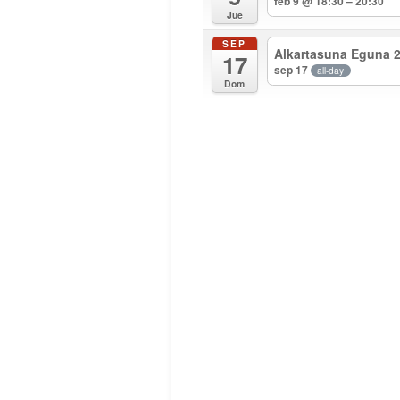
feb 9 @ 18:30 – 20:30
Jue
SEP
Alkartasuna Eguna 
17
sep 17
all-day
Dom