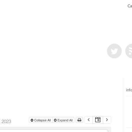
Ca
inf
 2023
Collapse All
Expand All