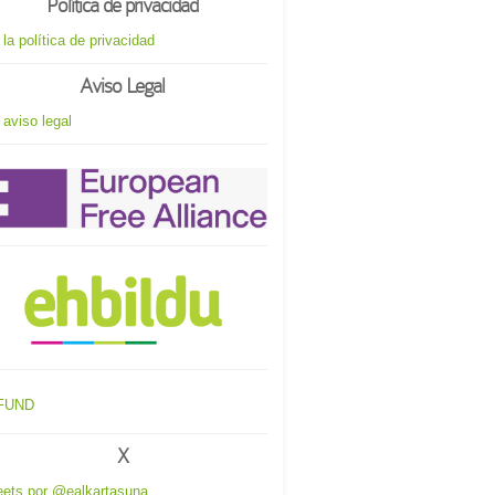
Política de privacidad
 la política de privacidad
Aviso Legal
 aviso legal
X
ets por @ealkartasuna