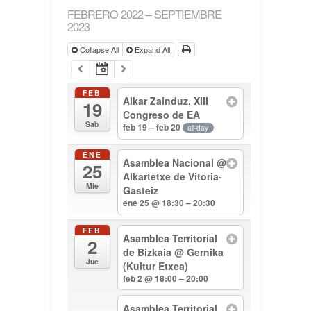
FEBRERO 2022 – SEPTIEMBRE
2023
Collapse All
Expand All
FEB
Alkar Zainduz, XIII
19
Congreso de EA
Sab
feb 19 – feb 20
all-day
ENE
Asamblea Nacional
@
25
Alkartetxe de Vitoria-
Mie
Gasteiz
ene 25 @ 18:30 – 20:30
FEB
Asamblea Territorial
2
de Bizkaia
@ Gernika
Jue
(Kultur Etxea)
feb 2 @ 18:00 – 20:00
Asamblea Territorial