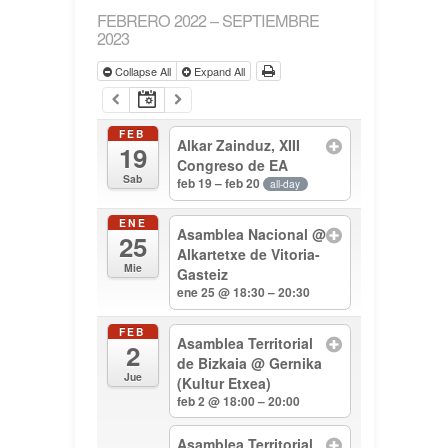
FEBRERO 2022 – SEPTIEMBRE
2023
Collapse All
Expand All
FEB
Alkar Zainduz, XIII
19
Congreso de EA
Sab
feb 19 – feb 20
all-day
ENE
Asamblea Nacional
@
25
Alkartetxe de Vitoria-
Mie
Gasteiz
ene 25 @ 18:30 – 20:30
FEB
Asamblea Territorial
2
de Bizkaia
@ Gernika
Jue
(Kultur Etxea)
feb 2 @ 18:00 – 20:00
Asamblea Territorial