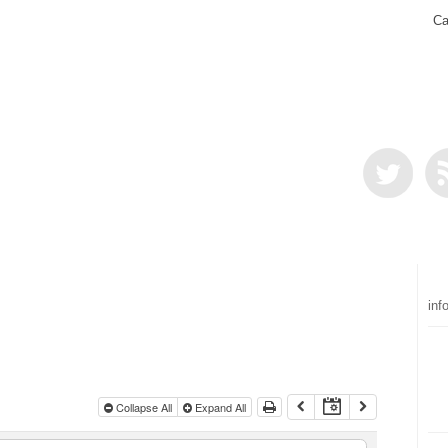
Ca
inf
Collapse All
Expand All