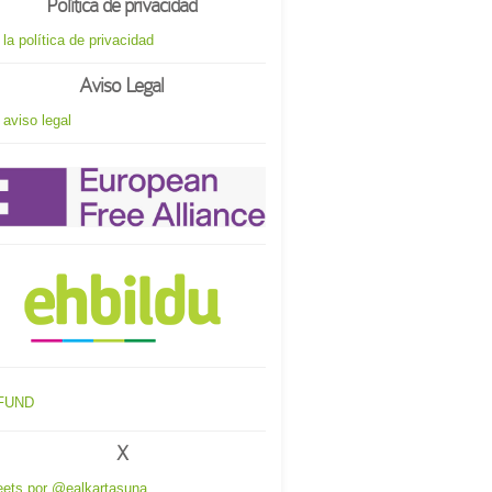
Política de privacidad
 la política de privacidad
Aviso Legal
 aviso legal
X
ets por @ealkartasuna