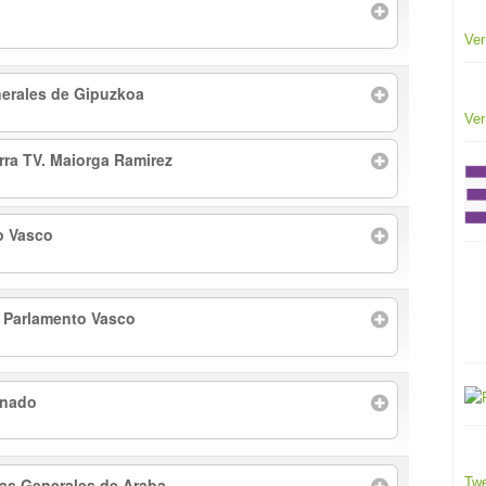
Ver
erales de Gipuzkoa
Ver
arra TV. Maiorga Ramirez
o Vasco
l Parlamento Vasco
enado
tas Generales de Araba
Twe