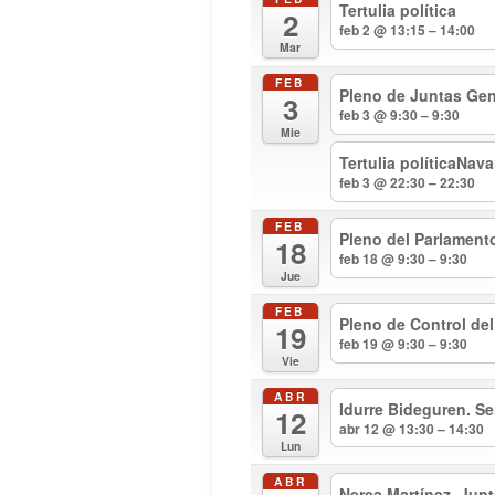
Tertulia política
2
feb 2 @ 13:15 – 14:00
Mar
FEB
Pleno de Juntas Gen
3
feb 3 @ 9:30 – 9:30
Mie
Tertulia políticaNav
feb 3 @ 22:30 – 22:30
FEB
Pleno del Parlament
18
feb 18 @ 9:30 – 9:30
Jue
FEB
Pleno de Control de
19
feb 19 @ 9:30 – 9:30
Vie
ABR
Idurre Bideguren. S
12
abr 12 @ 13:30 – 14:30
Lun
ABR
Nerea Martínez. Jun