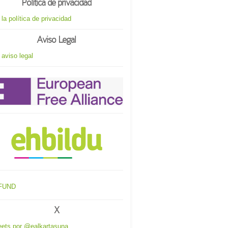
Política de privacidad
 la política de privacidad
Aviso Legal
 aviso legal
X
ets por @ealkartasuna