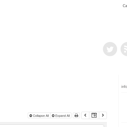
Ca
inf
Collapse All
Expand All