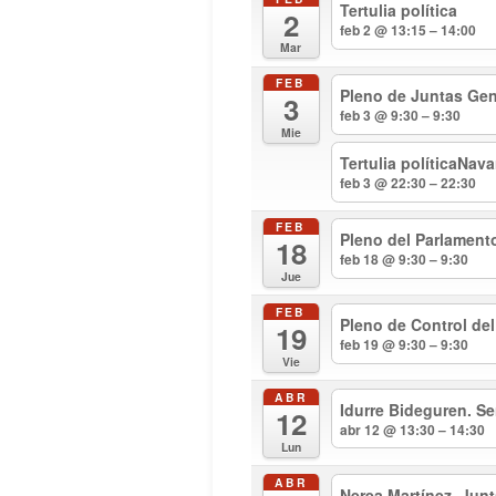
Tertulia política
2
feb 2 @ 13:15 – 14:00
Mar
FEB
Pleno de Juntas Gen
3
feb 3 @ 9:30 – 9:30
Mie
Tertulia políticaNav
feb 3 @ 22:30 – 22:30
FEB
Pleno del Parlament
18
feb 18 @ 9:30 – 9:30
Jue
FEB
Pleno de Control de
19
feb 19 @ 9:30 – 9:30
Vie
ABR
Idurre Bideguren. S
12
abr 12 @ 13:30 – 14:30
Lun
ABR
Nerea Martínez. Jun