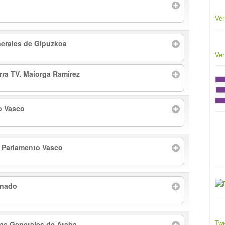
Ver
erales de Gipuzkoa
Ver
arra TV. Maiorga Ramirez
o Vasco
l Parlamento Vasco
enado
tas Generales de Araba
Twe