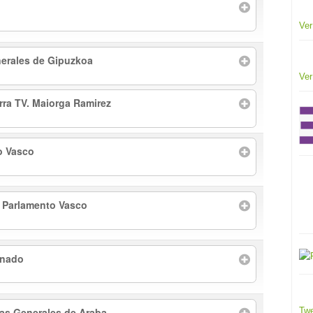
Ver
erales de Gipuzkoa
Ver
arra TV. Maiorga Ramirez
o Vasco
l Parlamento Vasco
enado
tas Generales de Araba
Twe