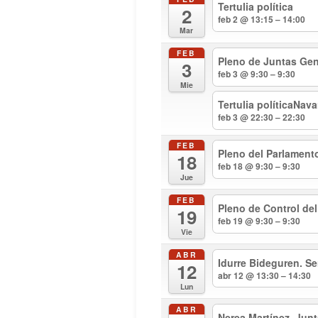
Tertulia política
2
feb 2 @ 13:15 – 14:00
Mar
FEB
Pleno de Juntas Gen
3
feb 3 @ 9:30 – 9:30
Mie
Tertulia políticaNav
feb 3 @ 22:30 – 22:30
FEB
Pleno del Parlament
18
feb 18 @ 9:30 – 9:30
Jue
FEB
Pleno de Control de
19
feb 19 @ 9:30 – 9:30
Vie
ABR
Idurre Bideguren. S
12
abr 12 @ 13:30 – 14:30
Lun
ABR
Nerea Martínez. Jun