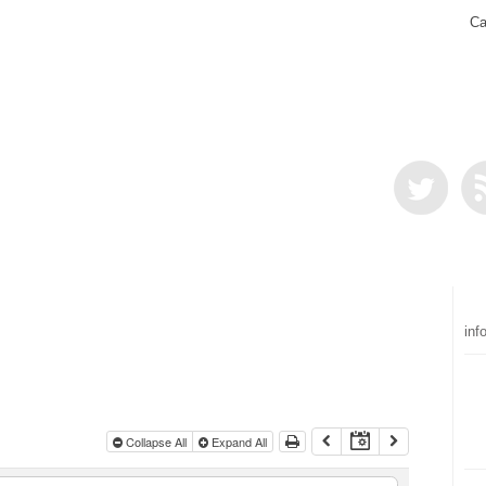
Ca
inf
Collapse All
Expand All