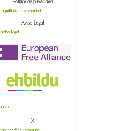
Política de privacidad
 la política de privacidad
Aviso Legal
 aviso legal
X
ets por @ealkartasuna