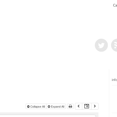
Ca
inf
Collapse All
Expand All