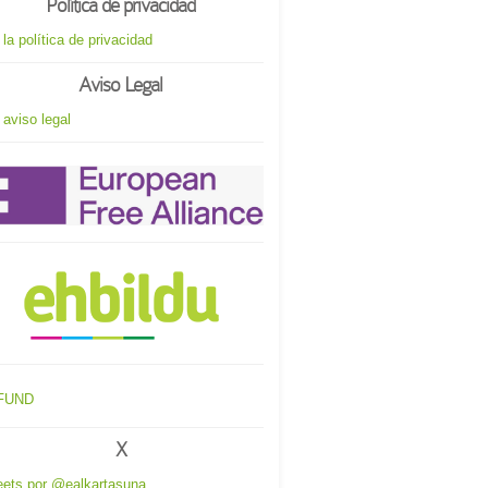
Política de privacidad
 la política de privacidad
Aviso Legal
 aviso legal
X
ets por @ealkartasuna