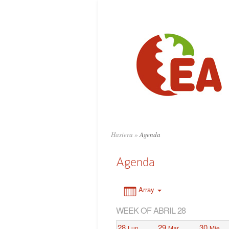
0:00
1:00
2:00
3:00
4:00
Hasiera
»
Agenda
5:00
Agenda
6:00
Array
WEEK OF ABRIL 28
7:00
28
29
30
Lun
Mar
Mie