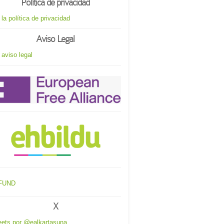
Política de privacidad
 la política de privacidad
Aviso Legal
 aviso legal
X
ets por @ealkartasuna