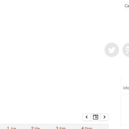
Ca
inf
1
2
3
4
Jue
Vie
Sab
Dom