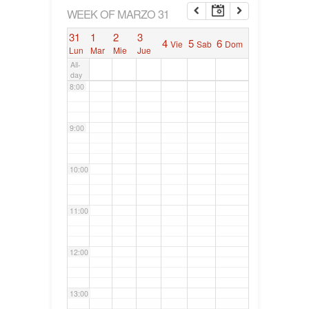
6:00
WEEK OF MARZO 31
31
1
2
3
4
5
6
Vie
Sab
Dom
7:00
Lun
Mar
Mie
Jue
All-
day
8:00
9:00
10:00
11:00
12:00
13:00